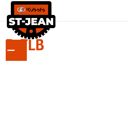
LA
SÉRIE
B-TLB
Tracteurs chargeurs-rétrocaveuse