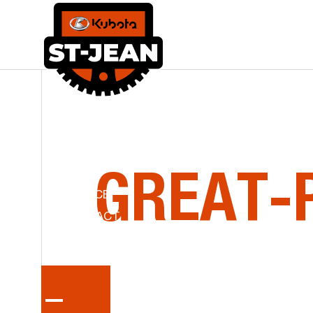
LA
SÉRI
ACCUEIL
ÉQUIPEMENTS NEUFS
KUBOTA ST-JEAN
ÉQUIPEMENTS D’OCCASION
PIÈCES
GREAT-
SERVICE
CONTACT
ENG