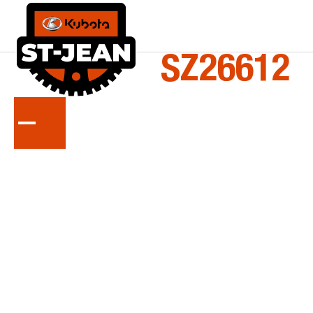
LA
SÉRIE
SZ26612
zéro braquage tondeuse à conducteur debout