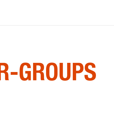
E
R-GROUPS